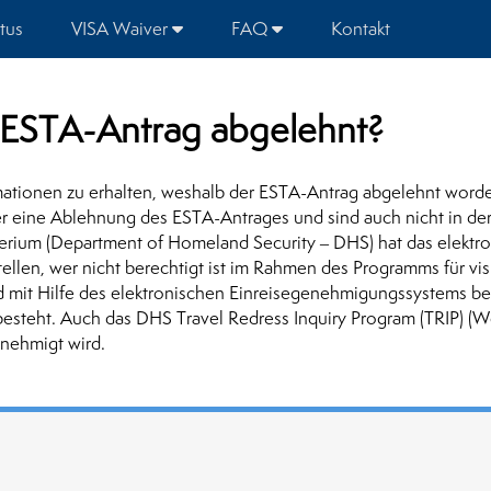
tus
VISA Waiver
FAQ
Kontakt
ESTA-Antrag abgelehnt?
rmationen zu erhalten, weshalb der ESTA-Antrag abgelehnt worde
r eine Ablehnung des ESTA-Antrages und sind auch nicht in d
erium (Department of Homeland Security – DHS) hat das elekt
stellen, wer nicht berechtigt ist im Rahmen des Programms für vi
ird mit Hilfe des elektronischen Einreisegenehmigungssystems b
 besteht. Auch das DHS Travel Redress Inquiry Program (TRIP) (We
ehmigt wird.