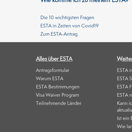
Die 10 wichtigsten Fragen
ESTA in Zeiten von Covid19
Zum ESTA-Antrag
Alles über ESTA
Weite
Antragsformular
ESTA i
Warum ESTA
ESTA 
ESTA Bestimmungen
ESTA F
Visa Waiver Program
ESTA n
Teilnehmende Länder
Kann i
aktuali
Ist ein
Wie lan