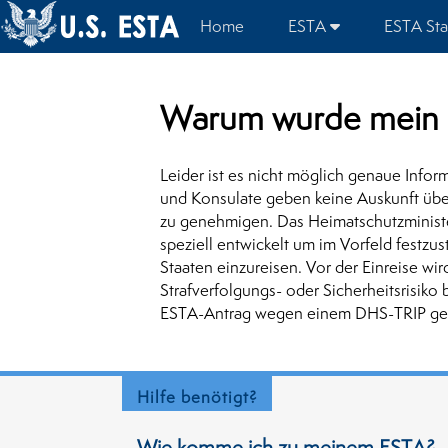
Home
ESTA
ESTA Sta
Warum wurde mein 
Leider ist es nicht möglich genaue Info
und Konsulate geben keine Auskunft übe
zu genehmigen. Das Heimatschutzminist
speziell entwickelt um im Vorfeld festzu
Staaten einzureisen. Vor der Einreise w
Strafverfolgungs- oder Sicherheitsrisiko
ESTA-Antrag wegen einem DHS-TRIP gen
Hilfe benötigt?
Wie komme ich zu meinem ESTA?