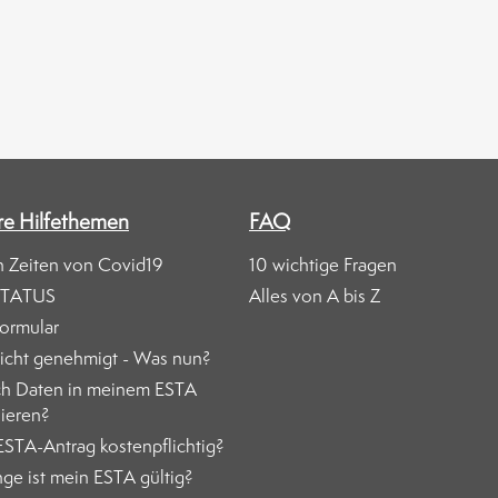
re Hilfethemen
FAQ
n Zeiten von Covid19
10 wichtige Fragen
STATUS
Alles von A bis Z
ormular
icht genehmigt - Was nun?
ch Daten in meinem ESTA
sieren?
 ESTA-Antrag kostenpflichtig?
ge ist mein ESTA gültig?