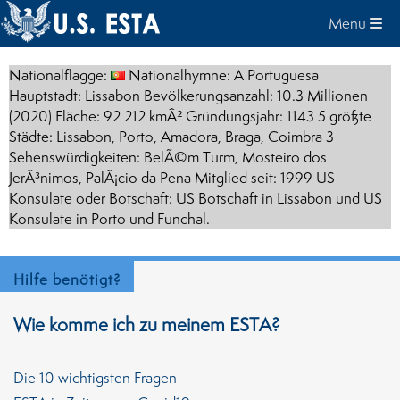
Menu
Nationalflagge:
Nationalhymne: A Portuguesa
Hauptstadt: Lissabon Bevölkerungsanzahl: 10.3 Millionen
(2020) Fläche: 92 212 kmÂ² Gründungsjahr: 1143 5 größte
Städte: Lissabon, Porto, Amadora, Braga, Coimbra 3
Sehenswürdigkeiten: BelÃ©m Turm, Mosteiro dos
JerÃ³nimos, PalÃ¡cio da Pena Mitglied seit: 1999 US
Konsulate oder Botschaft: US Botschaft in Lissabon und US
Konsulate in Porto und Funchal.
Hilfe benötigt?
Wie komme ich zu meinem ESTA?
Die 10 wichtigsten Fragen